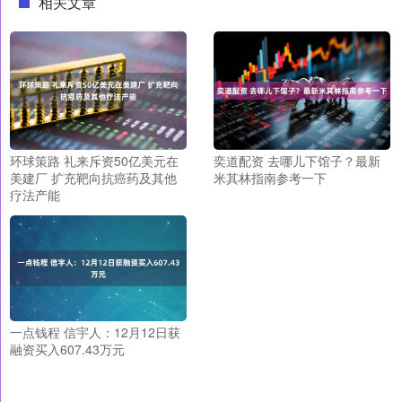
相关文章
环球策路 礼来斥资50亿美元在
奕道配资 去哪儿下馆子？最新
美建厂 扩充靶向抗癌药及其他
米其林指南参考一下
疗法产能
一点钱程 信宇人：12月12日获
融资买入607.43万元