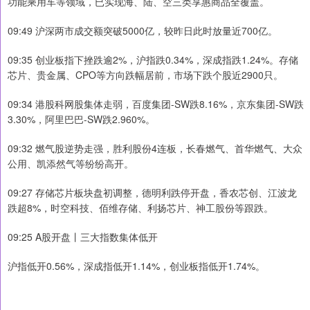
功能乘用车等领域，已实现海、陆、空三类享惠商品全覆盖。
09:49 沪深两市成交额突破5000亿，较昨日此时放量近700亿。
09:35 创业板指下挫跌逾2%，沪指跌0.34%，深成指跌1.24%。存储
芯片、贵金属、CPO等方向跌幅居前，市场下跌个股近2900只。
09:34 港股科网股集体走弱，百度集团-SW跌8.16%，京东集团-SW跌
3.30%，阿里巴巴-SW跌2.960%。
09:32 燃气股逆势走强，胜利股份4连板，长春燃气、首华燃气、大众
公用、凯添然气等纷纷高开。
09:27 存储芯片板块盘初调整，德明利跌停开盘，香农芯创、江波龙
跌超8%，时空科技、佰维存储、利扬芯片、神工股份等跟跌。
09:25 A股开盘丨三大指数集体低开
沪指低开0.56%，深成指低开1.14%，创业板指低开1.74%。