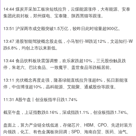
14:44 煤炭开采加工板块短线拉升，云煤能源涨停，大有能源、安泰
集团此前封板，郑州煤电、宝泰隆、陕西黑猫等跟涨。
13:51 沪深两市成交额突破1.5万亿，较昨日此时缩量超900亿。
13:47 港股智能驾驶概念股走低，小马智行-W跌近12%，文远知行-W
跌6.8%，均创上市以来新低。
13:44 食品饮料板块震荡调整，欢乐家跌超10%，三元股份触及跌
停，朱老六、巴比食品、一致魔芋、盖世食品等跌幅居前。
13:11 光伏概念再度走强，隆基绿能直线拉升涨超8%，拓日新能涨
停，中信博涨超10%，晶科能源、艾能聚、通威股份等跟涨。
11:31 A股午盘丨创业板指半日跌1.74%
截至午盘，上证指数跌0.16%，深成指跌1.1%，创业板指跌1.74%。
盘面上，算力产业链全线低迷，存储芯片、HBM、CPO、先进封装方
向领跌，化工、有色金属板块回调；SPD、海南自贸、医药、油气、