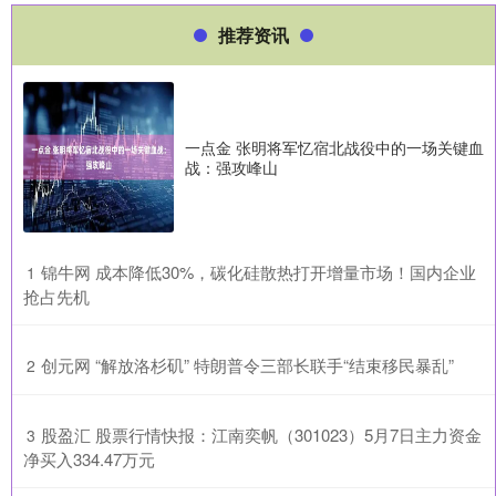
推荐资讯
一点金 张明将军忆宿北战役中的一场关键血
战：强攻峰山
​锦牛网 成本降低30%，碳化硅散热打开增量市场！国内企业
1
抢占先机
​创元网 “解放洛杉矶” 特朗普令三部长联手“结束移民暴乱”
2
​股盈汇 股票行情快报：江南奕帆（301023）5月7日主力资金
3
净买入334.47万元