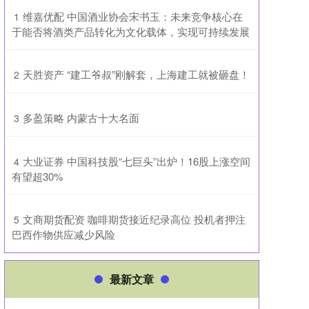
​维嘉优配 中国酒业协会宋书玉：未来竞争核心在
1
于能否将酒类产品转化为文化载体，实现可持续发展
​天胜资产 “建工爷叔”刚解套，上海建工就被砸盘！
2
​多盈策略 内蒙古十大名面
3
​大业证券 中国科技股“七巨头”出炉！16股上涨空间
4
有望超30%
​文商期货配资 咖啡期货接近纪录高位 投机者押注
5
巴西作物供应减少风险
最新文章