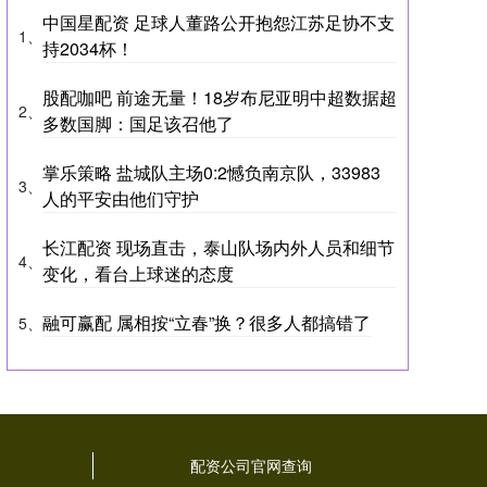
中国星配资 足球人董路公开抱怨江苏足协不支
1、
持2034杯！
股配咖吧 前途无量！18岁布尼亚明中超数据超
2、
多数国脚：国足该召他了
掌乐策略 盐城队主场0:2憾负南京队，33983
3、
人的平安由他们守护
长江配资 现场直击，泰山队场内外人员和细节
4、
变化，看台上球迷的态度
融可赢配 属相按“立春”换？很多人都搞错了
5、
司
配资公司官网查询