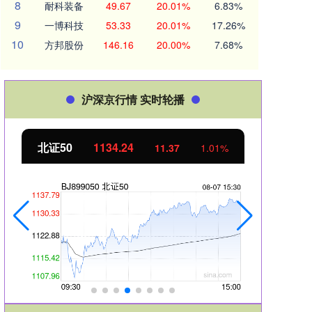
8
耐科装备
49.67
20.01%
6.83%
9
一博科技
53.33
20.01%
17.26%
10
方邦股份
146.16
20.00%
7.68%
沪深京行情 实时轮播
北证50
1134.24
创业
11.37
1.01%