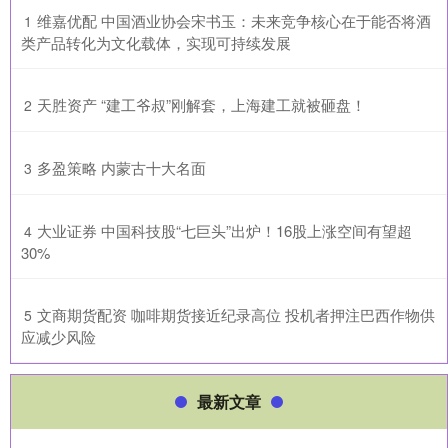
​维嘉优配 中国酒业协会宋书玉：未来竞争核心在于能否将酒
1
类产品转化为文化载体，实现可持续发展
​天胜资产 “建工爷叔”刚解套，上海建工就被砸盘！
2
​多盈策略 内蒙古十大名面
3
​大业证券 中国科技股“七巨头”出炉！16股上涨空间有望超
4
30%
​文商期货配资 咖啡期货接近纪录高位 投机者押注巴西作物供
5
应减少风险
最新文章