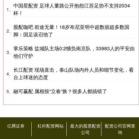
中国星配资 足球人董路公开抱怨江苏足协不支持2034
1、
杯！
股配咖吧 前途无量！18岁布尼亚明中超数据超多数国
2、
脚：国足该召他了
掌乐策略 盐城队主场0:2憾负南京队，33983人的平安由
3、
他们守护
长江配资 现场直击，泰山队场内外人员和细节变化，看
4、
台上球迷的态度
融可赢配 属相按“立春”换？很多人都搞错了
5、
亿腾证券
杠杆配资网站
最大的股票配资
配资公司官网查
公司
询