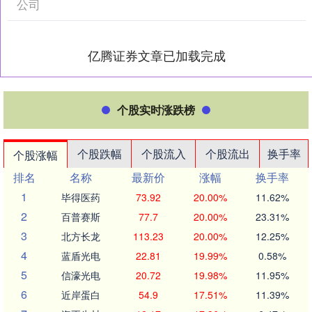
公司
亿腾证券文章已加载完成
个股实时涨跌榜
个股跌幅
个股流入
个股流出
换手率
个股涨幅
排名
名称
最新价
涨幅
换手率
1
毕得医药
73.92
20.00%
11.62%
2
百普赛斯
77.7
20.00%
23.31%
3
北方长龙
113.23
20.00%
12.25%
4
蓝盾光电
22.81
19.99%
0.58%
5
信濠光电
20.72
19.98%
11.95%
6
近岸蛋白
54.9
17.51%
11.39%