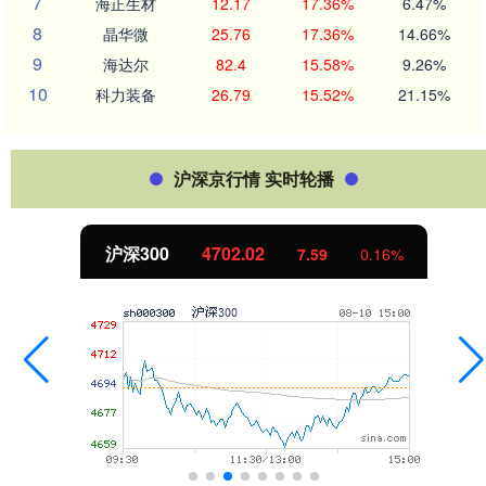
7
海正生材
12.17
17.36%
6.47%
8
晶华微
25.76
17.36%
14.66%
9
海达尔
82.4
15.58%
9.26%
10
科力装备
26.79
15.52%
21.15%
沪深京行情 实时轮播
02.02
北证50
1122
7.59
0.16%