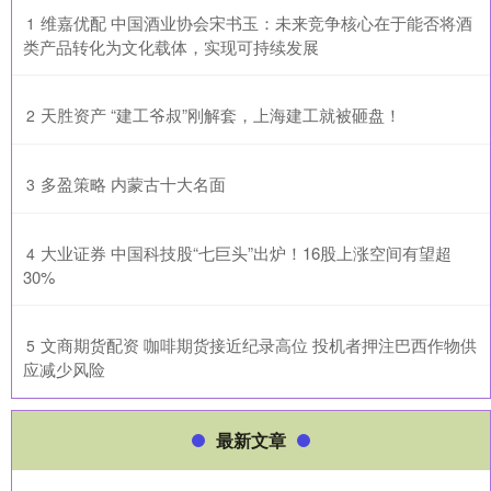
​维嘉优配 中国酒业协会宋书玉：未来竞争核心在于能否将酒
1
类产品转化为文化载体，实现可持续发展
​天胜资产 “建工爷叔”刚解套，上海建工就被砸盘！
2
​多盈策略 内蒙古十大名面
3
​大业证券 中国科技股“七巨头”出炉！16股上涨空间有望超
4
30%
​文商期货配资 咖啡期货接近纪录高位 投机者押注巴西作物供
5
应减少风险
最新文章