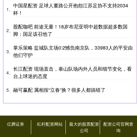
中国星配资 足球人董路公开抱怨江苏足协不支持2034
1、
杯！
股配咖吧 前途无量！18岁布尼亚明中超数据超多数国
2、
脚：国足该召他了
掌乐策略 盐城队主场0:2憾负南京队，33983人的平安由
3、
他们守护
长江配资 现场直击，泰山队场内外人员和细节变化，看
4、
台上球迷的态度
融可赢配 属相按“立春”换？很多人都搞错了
5、
亿腾证券
杠杆配资网站
最大的股票配资
配资公司官网查
公司
询