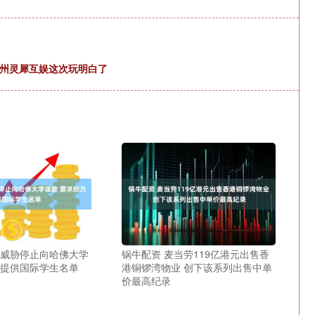
广州灵犀互娱这次玩明白了
普威胁停止向哈佛大学
锅牛配资 麦当劳119亿港元出售香
方提供国际学生名单
港铜锣湾物业 创下该系列出售中单
价最高纪录