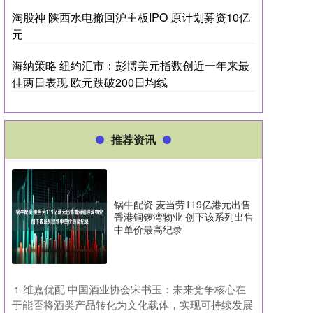
淘股神 陕西水电撤回沪主板IPO 原计划募资10亿
元
海纳策略 纽约汇市：彭博美元指数创近一年来最
佳两日表现 欧元跌破200日均线
推荐资讯
锅牛配资 麦当劳119亿港元出售
香港铜锣湾物业 创下该系列出售
中单价最高纪录
​维嘉优配 中国酒业协会宋书玉：未来竞争核心在
1
于能否将酒类产品转化为文化载体，实现可持续发展