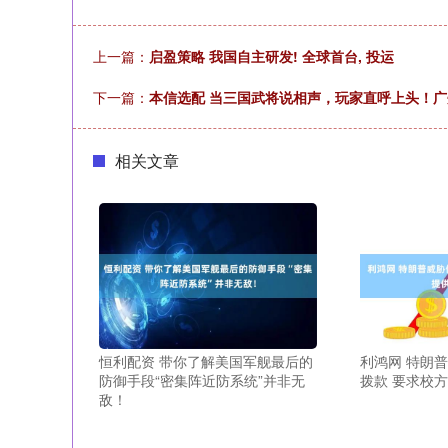
上一篇：
启盈策略 我国自主研发! 全球首台, 投运
下一篇：
本信选配 当三国武将说相声，玩家直呼上头！
相关文章
恒利配资 带你了解美国军舰最后的
利鸿网 特朗
防御手段“密集阵近防系统”并非无
拨款 要求校
敌！