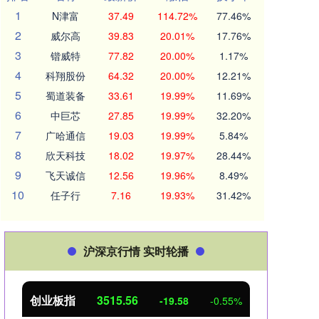
1
N津富
37.49
114.72%
77.46%
2
威尔高
39.83
20.01%
17.76%
3
锴威特
77.82
20.00%
1.17%
4
科翔股份
64.32
20.00%
12.21%
5
蜀道装备
33.61
19.99%
11.69%
6
中巨芯
27.85
19.99%
32.20%
7
广哈通信
19.03
19.99%
5.84%
8
欣天科技
18.02
19.97%
28.44%
9
飞天诚信
12.56
19.96%
8.49%
10
任子行
7.16
19.93%
31.42%
沪深京行情 实时轮播
创业板指
3515.56
基金
-19.58
-0.55%