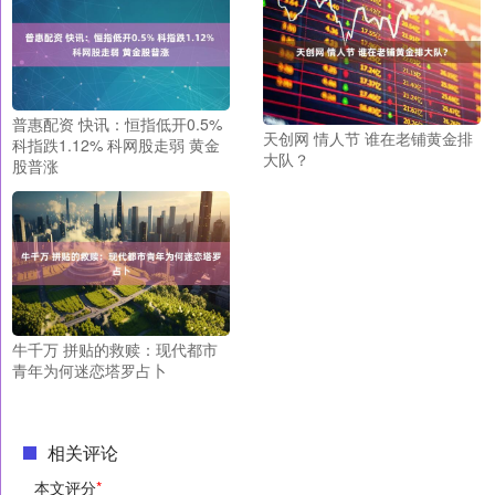
普惠配资 快讯：恒指低开0.5%
天创网 情人节 谁在老铺黄金排
科指跌1.12% 科网股走弱 黄金
大队？
股普涨
牛千万 拼贴的救赎：现代都市
青年为何迷恋塔罗占卜
相关评论
本文评分
*