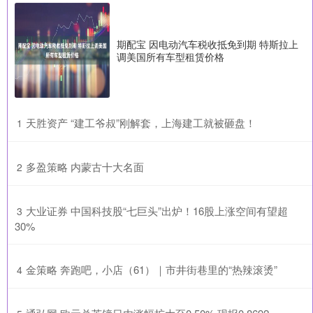
期配宝 因电动汽车税收抵免到期 特斯拉上
调美国所有车型租赁价格
​天胜资产 “建工爷叔”刚解套，上海建工就被砸盘！
1
​多盈策略 内蒙古十大名面
2
​大业证券 中国科技股“七巨头”出炉！16股上涨空间有望超
3
30%
​金策略 奔跑吧，小店（61）｜市井街巷里的“热辣滚烫”
4