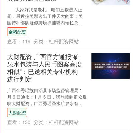
大家好我是老札，咱们直接进入正
题，最近拉美那边出了件天大的事：美
国特种部队疑似跨境抓捕委内瑞拉总统
马杜罗，特朗普自己都出来说，他全程
金猪配资
看了抓捕的实况....
查看：
119
分类：
杠杆配资网站
大财配资 广西官方通报“矿
泉水包装与人民币图案高度
相似”：已送相关专业机构
进行判定
广西金秀瑶族自治县市场监督管理局 1
月 6 日通报：1 月 6 日，我局接到群众反
映大财配资，广西秀瑶圣水矿泉水有限
公司生产的"甲天下山歌泉"饮用天然泉
大财配资
水，其....
查看：
130
分类：
杠杆配资网站