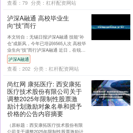
查看：
79
分类：
杠杆配资网站
泸深A融通 高校毕业生
向“技”而行
本文转自：无锡日报泸深A融通 技能“补
仓”成新风，今年已培训6565人次 高校毕
业生向“技”而行泸深A融通 近日，在锐志
职业培训学校实训车间里，毕业于汉口
泸深A融通
学院计....
查看：
202
分类：
杠杆配资网站
尚红网 康拓医疗: 西安康拓
医疗技术股份有限公司关于
调整2025年限制性股票激
励计划激励对象名单和授予
价格的公告内容摘要
（原标题：西安康拓医疗技术股份有限
公司关于调整2025年限制性股票激励计