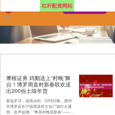
杠杆配资网站
摩根证券 鸡鹅送上“村晚”舞
台！博罗周袁村新春联欢送
出200份土味年货
春临罗浮，福满乡村。2月8日晚，惠州
市博罗县长宁镇周袁村文化广场灯火通
明、欢声如潮。“粤美村晚迎新春”——广