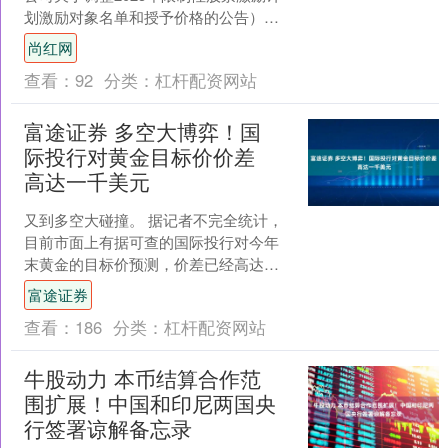
划激励对象名单和授予价格的公告）尚
红网 证券代码：688314 证券简称：康拓
尚红网
医疗 公告....
查看：
92
分类：
杠杆配资网站
富途证券 多空大博弈！国
际投行对黄金目标价价差
高达一千美元
又到多空大碰撞。 据记者不完全统计，
目前市面上有据可查的国际投行对今年
末黄金的目标价预测，价差已经高达整
整每盎司一千美元了。 多空大博弈，黄
富途证券
金价差上千美元 今日....
查看：
186
分类：
杠杆配资网站
牛股动力 本币结算合作范
围扩展！中国和印尼两国央
行签署谅解备忘录