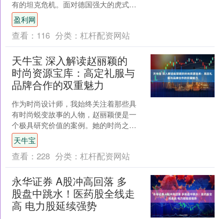
有的坦克危机。面对德国强大的虎式重
型坦克和黑豹中型坦克，英国的巡洋坦
盈利网
克在战斗中几乎毫无还手之....
查看：
116
分类：
杠杆配资网站
天牛宝 深入解读赵丽颖的
时尚资源宝库：高定礼服与
品牌合作的双重魅力
作为时尚设计师，我始终关注着那些具
有时尚蜕变故事的人物，赵丽颖便是一
个极具研究价值的案例。她的时尚之旅
如同一场精彩的进化论，从早期以甜美
天牛宝
邻家形象亮相，到如今成为....
查看：
228
分类：
杠杆配资网站
永华证券 A股冲高回落 多
股盘中跳水！医药股全线走
高 电力股延续强势