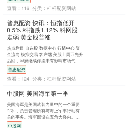
举公司第九届董事会....
查看：
116
分类：
杠杆配资网站
普惠配资 快讯：恒指低开
0.5% 科指跌1.12% 科网股
走弱 黄金股普涨
热点栏目 自选股 数据中心 行情中心 资
金流向 模拟交易 客户端 美股上周五先升
后回，华府继续停摆未有影响市场气氛
普惠配资，大市一度破顶，其后高位回
普惠配资
落，科技股走....
查看：
124
分类：
杠杆配资网站
中股网 美国海军第一季
美国海军是美国武装力量中的一个重要
军种，负责管理所有与海上军事行动有
关的事务。海军部设在五角大楼内。美
国海军下设七个舰队，约500,000现役和
中股网