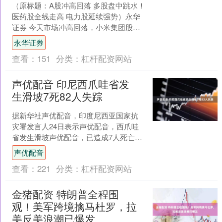
（原标题：A股冲高回落 多股盘中跳水！
医药股全线走高 电力股延续强势）永华
证券 今天市场冲高回落，小米集团股价
大幅跳水，一起回顾一下市场发生了什
永华证券
么事情。 A股冲....
查看：
151
分类：
杠杆配资网站
声优配音 印尼西爪哇省发
生滑坡7死82人失踪
据新华社声优配音，印度尼西亚国家抗
灾署发言人24日表示声优配音，西爪哇
省发生滑坡声优配音，已造成7人死亡、
82人失踪。 举报 相关阅读 新疆乌鲁木齐
声优配音
市达坂城区发....
查看：
221
分类：
杠杆配资网站
金猪配资 特朗普全程围
观！美军跨境擒马杜罗，拉
美反美浪潮已爆发