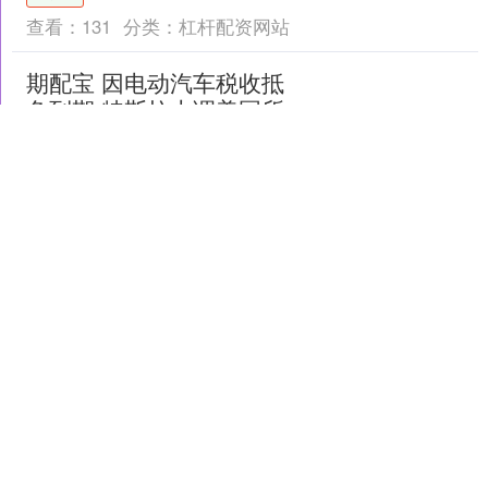
预备役军人、27....
查看：
131
分类：
杠杆配资网站
期配宝 因电动汽车税收抵
免到期 特斯拉上调美国所
有车型租赁价格
格隆汇10月1日｜当地时间周三，特斯拉
(TSLA.US)官网显示，在一项促进电动汽
车销售的7500美元税收抵免到期后期配
宝，特斯拉提高了其在美国所有车型的
期配宝
租赁价....
查看：
91
分类：
杠杆配资网站
金御网 6月16日华锐转债上
涨0.81%，转股溢价率
61.41%
本站消息，6月16日华锐转债收盘上涨
0.81%，报119.76元/张，成交额1424.79