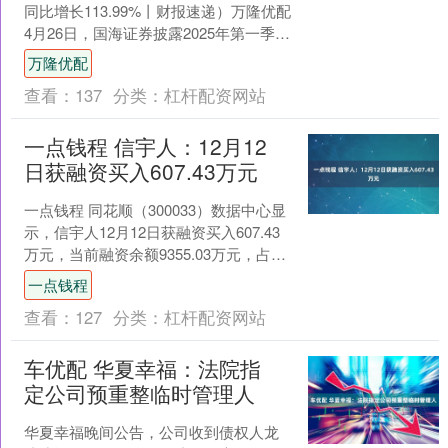
同比增长113.99%丨财报速递）万隆优配
4月26日，国海证券披露2025年第一季度
报告显示。数据显示，国海证券一季度
万隆优配
实现了....
查看：
137
分类：
杠杆配资网站
一点钱程 信宇人：12月12
日获融资买入607.43万元
一点钱程 同花顺（300033）数据中心显
示，信宇人12月12日获融资买入607.43
万元，当前融资余额9355.03万元，占流
通市值的7.63%，超过历史70....
一点钱程
查看：
127
分类：
杠杆配资网站
车优配 华夏幸福：法院指
定公司预重整临时管理人
华夏幸福晚间公告，公司收到债权人龙