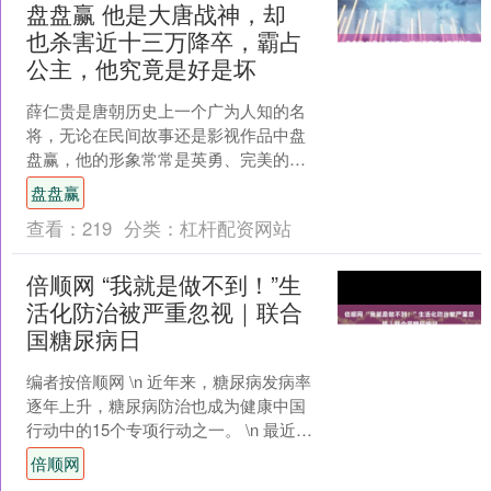
盘盘赢 他是大唐战神，却
也杀害近十三万降卒，霸占
公主，他究竟是好是坏
薛仁贵是唐朝历史上一个广为人知的名
将，无论在民间故事还是影视作品中盘
盘赢，他的形象常常是英勇、完美的象
征。他的一生充满了辉煌战功，但也有
盘盘赢
一段让人不寒而栗的历史，....
查看：
219
分类：
杠杆配资网站
倍顺网 “我就是做不到！”生
活化防治被严重忽视｜联合
国糖尿病日
编者按倍顺网 \n 近年来，糖尿病发病率
逐年上升，糖尿病防治也成为健康中国
行动中的15个专项行动之一。 \n 最近，
重庆市发布了2024年度居民健康状况报
倍顺网
告，显....