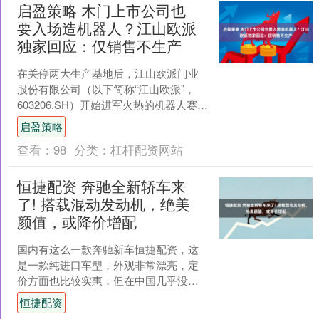
启盈策略 木门上市公司也
要入场造机器人？江山欧派
独家回应：仅销售不生产
在关停两大生产基地后，江山欧派门业
股份有限公司（以下简称“江山欧派”，
603206.SH）开始进军火热的机器人赛
道。 据企查查数据，2025年12月24日，
启盈策略
江山....
查看：
98
分类：
杠杆配资网站
恒捷配资 奔驰全新轿车来
了! 搭载混动发动机，绝美
颜值，或降价增配
国内有这么一款奔驰新车恒捷配资，这
是一款纯进口车型，外观非常漂亮，定
价方面也比较实惠，但在中国几乎没有
太多的影响力，销量也较为一般，就是
恒捷配资
进口奔驰CLA。 进口奔....