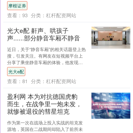
东省文艺志愿服务“百千万工程”暨2026年
摩根证券
周袁村春节....
查看：
93
分类：
杠杆配资网站
光大e配 鼾声、哄孩子
声......部分静音车厢不静音
近日，关于“静音车厢”的相关话题登上热
搜，引发关注。有网友在短视频平台上
分享了乘坐静音车厢的体验，他发现车
厢内专门有乘务员举“安静”提示牌。网友
光大e配
表示：“原来静音....
查看：
81
分类：
杠杆配资网站
盈利网 本为对抗德国虎豹
而生，在战争里一炮未发，
就惨被退役的彗星坦克
作为第一次在战场上投入实战的坦克发
源地，英国在二战期间却陷入了前所未