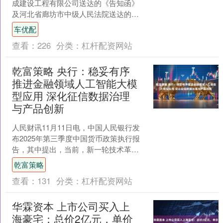
成建设工程有限公司送达的《告知函》
及河北省廊坊市中级人民法院送达的
《河北省廊坊市中级人民法院通知书》
车优配
（（2025）冀10破申6....
查看：
226
分类：
杠杆配资网站
乾富策略 央行：稳妥有序
推进金融领域人工智能大模
型应用 深化征信数据治理
与产品创新
人民财讯11月11日电，中国人民银行发
布2025年第三季度中国货币政策执行报
告，其中提出，当前，新一轮技术革命
孕育兴起，金融与数字技术的融合方兴
乾富策略
未艾，发展空间广....
查看：
131
分类：
杠杆配资网站
华霖资本 上市公司买入上
海豪宅：总价2亿元，单价