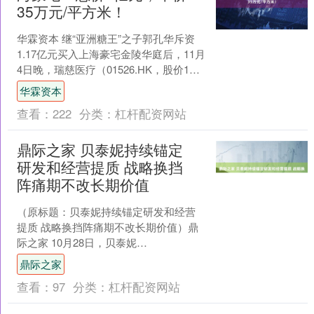
35万元/平方米！
华霖资本 继“亚洲糖王”之子郭孔华斥资
1.17亿元买入上海豪宅金陵华庭后，11月
4日晚，瑞慈医疗（01526.HK，股价1港
元，市值15.9亿港元）公告称，间接....
华霖资本
查看：
222
分类：
杠杆配资网站
鼎际之家 贝泰妮持续锚定
研发和经营提质 战略换挡
阵痛期不改长期价值
（原标题：贝泰妮持续锚定研发和经营
提质 战略换挡阵痛期不改长期价值）鼎
际之家 10月28日，贝泰妮
（300957.SZ）披露2025年三季度报告。
鼎际之家
第三季度营收为....
查看：
97
分类：
杠杆配资网站