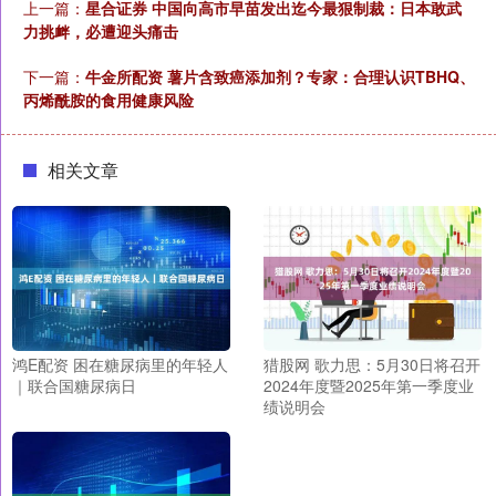
上一篇：
星合证券 中国向高市早苗发出迄今最狠制裁：日本敢武
力挑衅，必遭迎头痛击
下一篇：
牛金所配资 薯片含致癌添加剂？专家：合理认识TBHQ、
丙烯酰胺的食用健康风险
相关文章
鸿E配资 困在糖尿病里的年轻人
猎股网 歌力思：5月30日将召开
｜联合国糖尿病日
2024年度暨2025年第一季度业
绩说明会