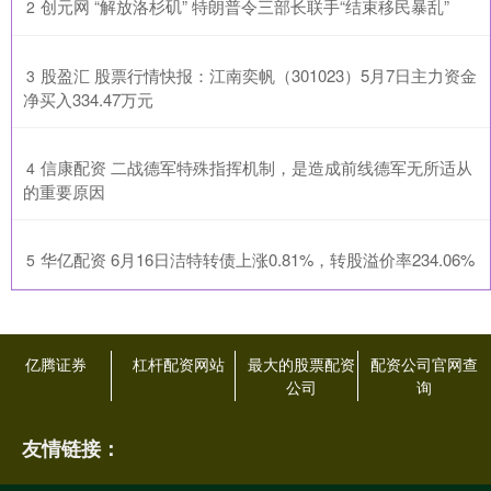
​创元网 “解放洛杉矶” 特朗普令三部长联手“结束移民暴乱”
2
​股盈汇 股票行情快报：江南奕帆（301023）5月7日主力资金
3
净买入334.47万元
​信康配资 二战德军特殊指挥机制，是造成前线德军无所适从
4
的重要原因
​华亿配资 6月16日洁特转债上涨0.81%，转股溢价率234.06%
5
亿腾证券
杠杆配资网站
最大的股票配资
配资公司官网查
公司
询
友情链接：