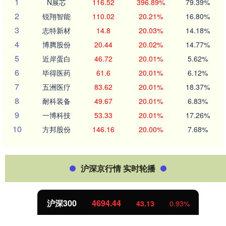
1
N展芯
116.52
396.89%
79.39%
2
锐翔智能
110.02
20.21%
16.80%
3
志特新材
14.8
20.03%
14.18%
4
博腾股份
20.44
20.02%
14.77%
5
近岸蛋白
46.72
20.01%
5.62%
6
毕得医药
61.6
20.01%
6.12%
7
五洲医疗
83.62
20.01%
18.37%
8
耐科装备
49.67
20.01%
6.83%
9
一博科技
53.33
20.01%
17.26%
10
方邦股份
146.16
20.00%
7.68%
沪深京行情 实时轮播
沪深300
4694.44
43.13
0.93%