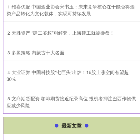
​维嘉优配 中国酒业协会宋书玉：未来竞争核心在于能否将酒
1
类产品转化为文化载体，实现可持续发展
​天胜资产 “建工爷叔”刚解套，上海建工就被砸盘！
2
​多盈策略 内蒙古十大名面
3
​大业证券 中国科技股“七巨头”出炉！16股上涨空间有望超
4
30%
​文商期货配资 咖啡期货接近纪录高位 投机者押注巴西作物供
5
应减少风险
最新文章