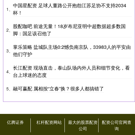
中国星配资 足球人董路公开抱怨江苏足协不支持2034
1、
杯！
股配咖吧 前途无量！18岁布尼亚明中超数据超多数国
2、
脚：国足该召他了
掌乐策略 盐城队主场0:2憾负南京队，33983人的平安由
3、
他们守护
长江配资 现场直击，泰山队场内外人员和细节变化，看
4、
台上球迷的态度
融可赢配 属相按“立春”换？很多人都搞错了
5、
亿腾证券
杠杆配资网站
最大的股票配资
配资公司官网查
公司
询