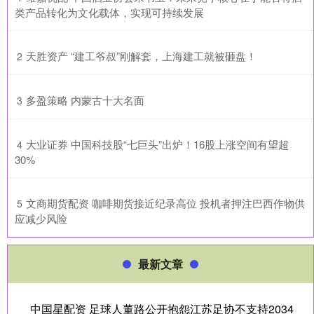
类产品转化为文化载体，实现可持续发展
​天胜资产 “建工爷叔”刚解套，上海建工就被砸盘！
2
​多盈策略 内蒙古十大名面
3
​大业证券 中国科技股“七巨头”出炉！16股上涨空间有望超
4
30%
​文商期货配资 咖啡期货接近纪录高位 投机者押注巴西作物供
5
应减少风险
最新文章
中国星配资 足球人董路公开抱怨江苏足协不支持2034