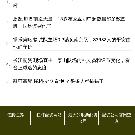
1、
杯！
股配咖吧 前途无量！18岁布尼亚明中超数据超多数国
2、
脚：国足该召他了
掌乐策略 盐城队主场0:2憾负南京队，33983人的平安由
3、
他们守护
长江配资 现场直击，泰山队场内外人员和细节变化，看
4、
台上球迷的态度
融可赢配 属相按“立春”换？很多人都搞错了
5、
亿腾证券
杠杆配资网站
最大的股票配资
配资公司官网查
公司
询