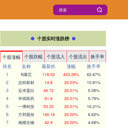
个股实时涨跌榜
个股跌幅
个股流入
个股流出
换手率
个股涨幅
排名
名称
最新价
涨幅
换手率
1
N展芯
118.02
403.28%
62.67%
2
志特新材
14.8
20.03%
10.81%
3
近岸蛋白
46.72
20.01%
5.08%
4
毕得医药
61.6
20.01%
5.79%
5
一博科技
53.33
20.01%
16.21%
6
方邦股份
146.16
20.00%
6.62%
7
南模生物
42.9
20.00%
4.68%