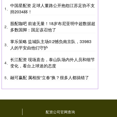
中国星配资 足球人董路公开抱怨江苏足协不支
1、
持2034杯！
股配咖吧 前途无量！18岁布尼亚明中超数据超
2、
多数国脚：国足该召他了
掌乐策略 盐城队主场0:2憾负南京队，33983
3、
人的平安由他们守护
长江配资 现场直击，泰山队场内外人员和细节
4、
变化，看台上球迷的态度
融可赢配 属相按“立春”换？很多人都搞错了
5、
司
配资公司官网查询