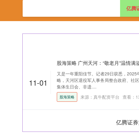
亿腾
首页
亿腾证券
股海策略 广州天河：“敬老月”温情
又是一年重阳佳节。记者29日获悉，2025
11-01
略，天河区退役军人事务局整合政府、社
集体生日会、非遗....
来源：真牛配资平台
查看：
1
股海策略
亿腾证券