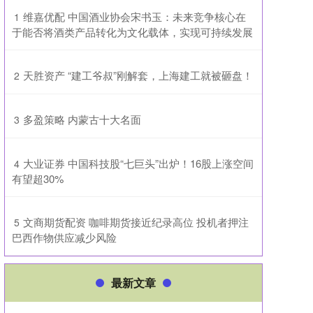
​维嘉优配 中国酒业协会宋书玉：未来竞争核心在
1
于能否将酒类产品转化为文化载体，实现可持续发展
​天胜资产 “建工爷叔”刚解套，上海建工就被砸盘！
2
​多盈策略 内蒙古十大名面
3
​大业证券 中国科技股“七巨头”出炉！16股上涨空间
4
有望超30%
​文商期货配资 咖啡期货接近纪录高位 投机者押注
5
巴西作物供应减少风险
最新文章