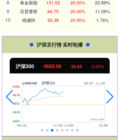
8
泰金新能
131.52
20.00%
22.89%
9
百普赛斯
64.75
20.00%
11.09%
10
锴威特
93.38
20.00%
1.76%
沪深京行情 实时轮播
沪深300
4689.96
北
38.65
0.83%