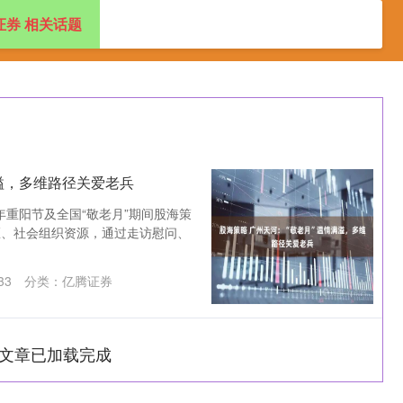
证券 相关话题
杠杆配资网站
最大的股票配资公司
配资公司官网查询
满溢，多维路径关爱老兵
年重阳节及全国“敬老月”期间股海策
区、社会组织资源，通过走访慰问、
33
分类：
亿腾证券
文章已加载完成