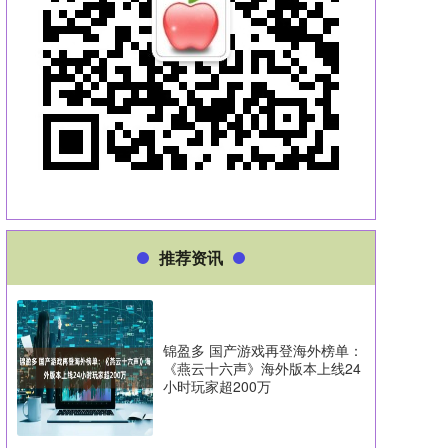
推荐资讯
锦盈多 国产游戏再登海外榜单：
《燕云十六声》海外版本上线24
小时玩家超200万