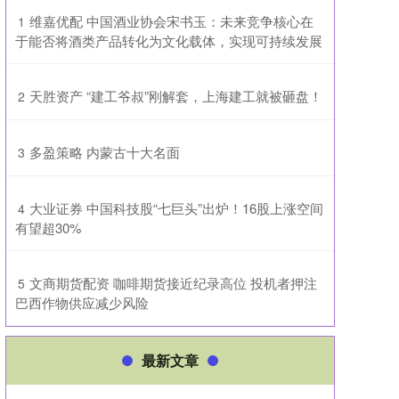
​维嘉优配 中国酒业协会宋书玉：未来竞争核心在
1
于能否将酒类产品转化为文化载体，实现可持续发展
​天胜资产 “建工爷叔”刚解套，上海建工就被砸盘！
2
​多盈策略 内蒙古十大名面
3
​大业证券 中国科技股“七巨头”出炉！16股上涨空间
4
有望超30%
​文商期货配资 咖啡期货接近纪录高位 投机者押注
5
巴西作物供应减少风险
最新文章