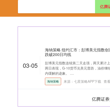
亿腾
首页
亿腾证券
海纳策略 纽约汇市：彭博美元指数创
跌破200日均线
彭博美元指数连续第二天走强，两天累计上涨
03-05
两日表现，G-10货币兑美元普跌，油价
内缓解的迹象。 ....
来源：七星策略APP下载
查
海纳策略
亿腾证券