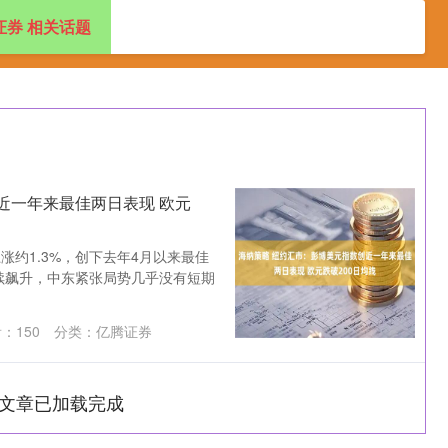
证券 相关话题
杠杆配资网站
最大的股票配资公司
配资公司官网查询
近一年来最佳两日表现 欧元
约1.3%，创下去年4月以来最佳
继续飙升，中东紧张局势几乎没有短期
看：
150
分类：
亿腾证券
文章已加载完成