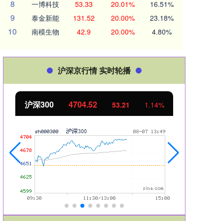
8
一博科技
53.33
20.01%
16.51%
9
泰金新能
131.52
20.00%
23.18%
10
南模生物
42.9
20.00%
4.80%
沪深京行情 实时轮播
北证50
1134.34
创业
11.46
1.02%