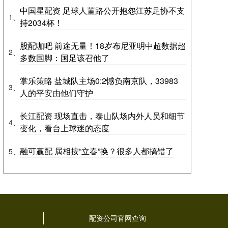
中国星配资 足球人董路公开抱怨江苏足协不支
1、
持2034杯！
股配咖吧 前途无量！18岁布尼亚明中超数据超
2、
多数国脚：国足该召他了
掌乐策略 盐城队主场0:2憾负南京队，33983
3、
人的平安由他们守护
长江配资 现场直击，泰山队场内外人员和细节
4、
变化，看台上球迷的态度
融可赢配 属相按“立春”换？很多人都搞错了
5、
司
配资公司官网查询