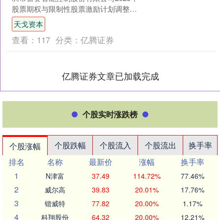
股票期权与限制性股票激励计划调整及
首次授予相关事项的法律意见书）天戈
天戈资本
资本 广东华商律师事....
查看：
117
分类：
亿腾证券
亿腾证券文章已加载完成
个股实时涨跌榜
个股跌幅
个股流入
个股流出
换手率
个股涨幅
排名
名称
最新价
涨幅
换手率
1
N津富
37.49
114.72%
77.46%
2
威尔高
39.83
20.01%
17.76%
3
锴威特
77.82
20.00%
1.17%
4
科翔股份
64.32
20.00%
12.21%