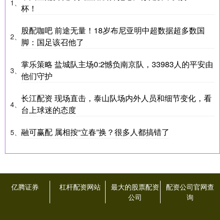
1、
杯！
股配咖吧 前途无量！18岁布尼亚明中超数据超多数国
2、
脚：国足该召他了
掌乐策略 盐城队主场0:2憾负南京队，33983人的平安由
3、
他们守护
长江配资 现场直击，泰山队场内外人员和细节变化，看
4、
台上球迷的态度
融可赢配 属相按“立春”换？很多人都搞错了
5、
亿腾证券
杠杆配资网站
最大的股票配资
配资公司官网查
公司
询