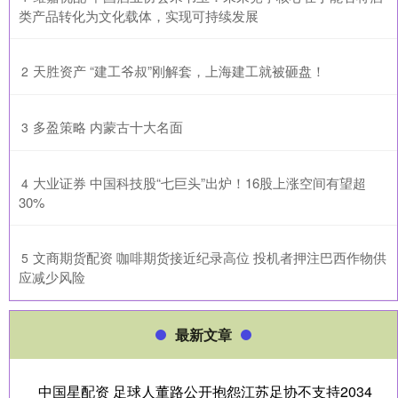
类产品转化为文化载体，实现可持续发展
​天胜资产 “建工爷叔”刚解套，上海建工就被砸盘！
2
​多盈策略 内蒙古十大名面
3
​大业证券 中国科技股“七巨头”出炉！16股上涨空间有望超
4
30%
​文商期货配资 咖啡期货接近纪录高位 投机者押注巴西作物供
5
应减少风险
最新文章
中国星配资 足球人董路公开抱怨江苏足协不支持2034