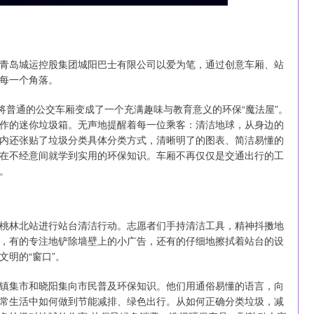
岛城运控股集团城阳巴士有限公司以爱为笔，通过创意车厢、站
每一个角落。
普通的公交车厢变成了一个充满趣味与教育意义的环保“魔法屋”。
作的迷你垃圾箱。无声地提醒着每一位乘客：清洁地球，从身边的
内还张贴了垃圾分类具体分类方式，清晰明了的图表、简洁易懂的
在不经意间就学到实用的环保知识。车厢不再仅仅是交通出行的工
。
桃林北站进行站台清洁行动。志愿者们手持清洁工具，精神抖擞地
，有的专注地铲除墙壁上的小广告，还有的仔细地擦拭着站台的设
明的“窗口”。
集市和晓阳集向市民普及环保知识。他们用通俗易懂的语言，向
常生活中如何做到节能减排、绿色出行。从如何正确分类垃圾，减