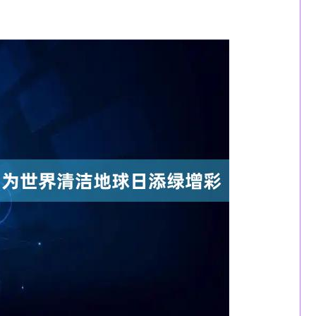
沪深300
4694.44
1.42%
43.13
0.93%