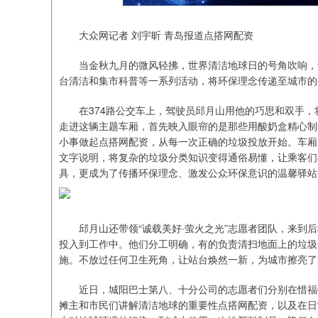
大众网记者 刘宇昕 青岛报道点搭网配资
当金秋九月的微风轻拂，世界清洁地球日的号角吹响，青
台清洁和集市科普等一系列活动，将环保理念传递至城市的
在374路公交车上，驾驶员邱月山用他的巧思和双手，将
走进这辆主题车厢，首先映入眼帘的是那些用酸奶盒精心制
小事做起点搭网配资，从每一次正确的垃圾投放开始。车厢
文字说明，将复杂的垃圾分类知识变得通俗易懂，让乘客们
具，更成为了传播环保理念、激发公众环保意识的温馨驿站
邱月山还带领“诚载美好·萤火之光”志愿者团队，来到后
投入到工作中。他们分工明确，有的负责清扫地面上的垃圾
施。不放过任何卫生死角，让站台焕然一新，为城市擦亮了文
近日，城阳巴士第八、十分公司的志愿者们分别在惜福镇
摊主和市民们讲解清洁地球的重要性点搭网配资，以及在日