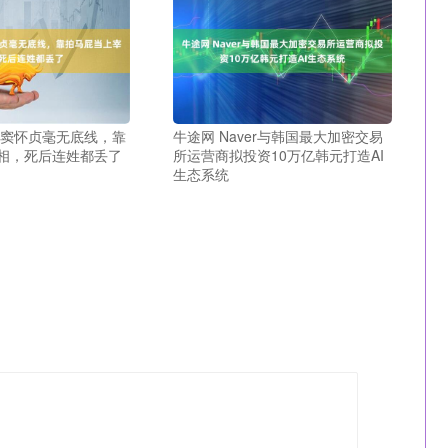
相窦怀贞毫无底线，靠
牛途网 Naver与韩国最大加密交易
相，死后连姓都丢了
所运营商拟投资10万亿韩元打造AI
生态系统