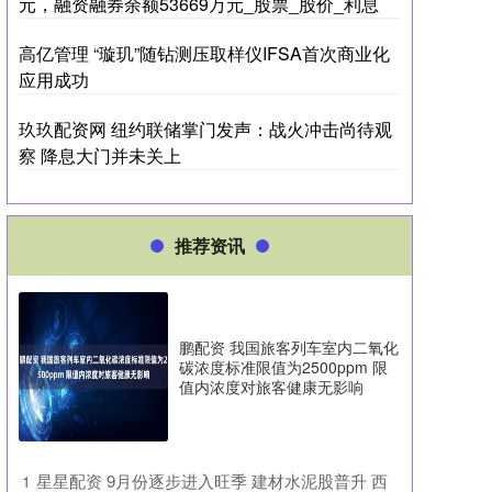
元，融资融券余额53669万元_股票_股价_利息
高亿管理 “璇玑”随钻测压取样仪IFSA首次商业化
应用成功
玖玖配资网 纽约联储掌门发声：战火冲击尚待观
察 降息大门并未关上
推荐资讯
鹏配资 我国旅客列车室内二氧化
碳浓度标准限值为2500ppm 限
值内浓度对旅客健康无影响
​星星配资 9月份逐步进入旺季 建材水泥股普升 西
1