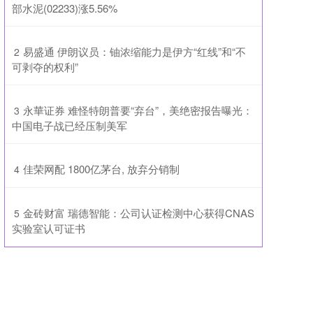
部水泥(02233)涨5.56%
​易盛通 伊朗议员：铀浓缩能力是伊方“红线”和“不
2
可剥夺的权利”
​永華证券 难怪特朗普要“弃台”，美绝密报告曝光：
3
中国电子战已经压制美军
​佳荣网配 1800亿茅台, 放弃分销制
4
​金砖财富 瑞德智能：公司认证检测中心获得CNAS
5
实验室认可证书