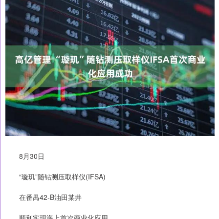
8月30日
“璇玑”随钻测压取样仪(IFSA)
在番禺42-B油田某井
顺利实现海上首次商业化应用