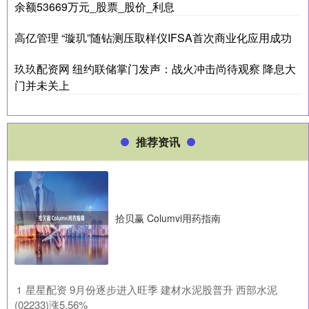
余额53669万元_股票_股价_利息
高亿管理 “璇玑”随钻测压取样仪IFSA首次商业化应用成功
玖玖配资网 纽约联储掌门发声：战火冲击尚待观察 降息大
门并未关上
推荐资讯
拾贝赢 Columvi用药指南
​星星配资 9月份逐步进入旺季 建材水泥股普升 西部水泥
1
(02233)涨5.56%