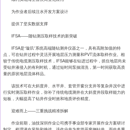
为作业者后续注水开发方案设计
提供了坚实数据支撑
IFSA——随钻测压取样技术的新突破
IFSA是“璇玑”系统高端随钻测井仪器之一，具有高附加值的特
点，可在钻井过程中灵活开展地层压力测量和PVT流体取样作业。相
较于传统电缆测压取样技术，IFSA能够在钻进过程中，抓住地层尚未
受钻井液侵入的有利时机，通过短时间泵抽清洗，第一时间获取高质
量的原状地层流体样品。
该技术可在大斜度井、水平井、套管开窗分支井等复杂井况中进
行实时测压取样作业，弥补了传统电缆测井在大斜度井段取样能力的
短板，大幅提高了钻井作业时效和地质评价精度。
迎难而上——三重挑战精准拆解
作业前期，油技深圳作业公司携手事业部专家开展作业方案研讨
制定，梳理潜在风险和挑战。该作业井为套管开窗侧钻井，面临多重