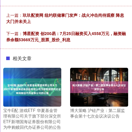
上一篇：
玖玖配资网 纽约联储掌门发声：战火冲击尚待观察 降息
大门并未关上
下一篇：
博星配资 创200易：7月25日融资买入4558万元，融资融
券余额53669万元_股票_股价_利息
相关文章
宝牛E配 游戏ETF 华夏基金管
博大策略 沪硅产业：第二届监
理有限公司关于旗下部分深交所
事会第十七次会议决议公告
ETF新增国海证券股份有限公司
为申购赎回代办证券公司的公告