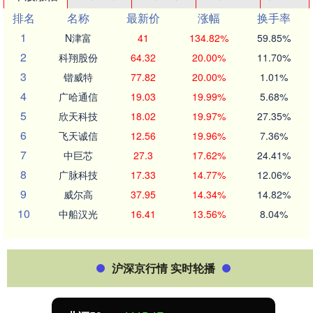
排名
名称
最新价
涨幅
换手率
1
N津富
41
134.82%
59.85%
2
科翔股份
64.32
20.00%
11.70%
3
锴威特
77.82
20.00%
1.01%
4
广哈通信
19.03
19.99%
5.68%
5
欣天科技
18.02
19.97%
27.35%
6
飞天诚信
12.56
19.96%
7.36%
7
中巨芯
27.3
17.62%
24.41%
8
广脉科技
17.33
14.77%
12.06%
9
威尔高
37.95
14.34%
14.82%
10
中船汉光
16.41
13.56%
8.04%
沪深京行情 实时轮播