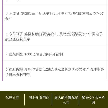
​易盛通 伊朗议员：铀浓缩能力是伊方“红线”和“不可剥夺的权
2
利”
​永華证券 难怪特朗普要“弃台”，美绝密报告曝光：中国电子
3
战已经压制美军
​佳荣网配 1800亿茅台, 放弃分销制
4
​德旺配资 麦格理集团以28亿澳元出售欧美公共资产管理业务
5
予日本野村证券
亿腾证券
杠杆配资网站
最大的股票配资
配资公司官网查
公司
询