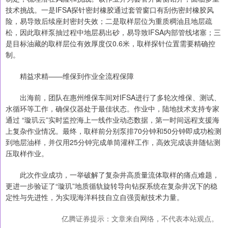
技术挑战。一是IFSA探针密封橡胶通过套管窗口有刮伤密封橡胶风
险，易导致后续座封密封失效；二是取样层位为重质稠油且地层疏
松，因此取样泵抽过程中地层易出砂，易导致IFSA内部管线堵塞；三
是目标油藏的取样层位有效厚度仅0.6米，取样探针位置需要精确控
制。
精益求精——维保到作业全流程保障
出海前，团队在惠州维保车间对IFSA进行了多轮次维保、测试、
水循环等工作，确保仪器处于最佳状态。作业中，陆地技术支持专家
通过 “璇玑云”实时监控海上一线作业动态数据，第一时间远程支援海
上复杂作业情况。最终，取样前分别泵排70分钟和50分钟即成功检测
到地层油样，并仅用25分钟完成单筒灌样工作，高效完成该井随钻测
压取样作业。
此次作业成功，一举破解了复杂井高质量流体取样的痛点难题，
更进一步验证了“璇玑”地质循轨旋转导向钻探系统在复杂井况下的稳
定性与先进性，为实现海洋科技自立自强贡献技术力量。
亿腾证券提示：文章来自网络，不代表本站观点。