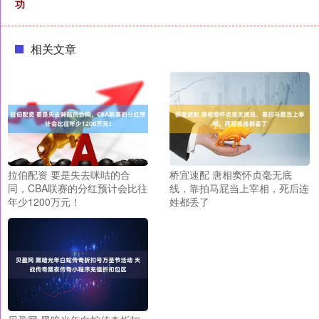
功
相关文章
拉伯配资 要是失去咪咕的合
桥宜速配 唐相窦怀贞毫无底
同，CBA联赛的分红预计会比往
线，靠拍马屁当上宰相，死后连
年少1200万元！
姓都丢了