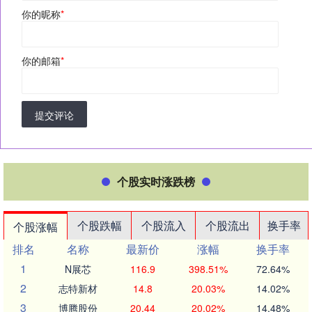
你的昵称
*
你的邮箱
*
提交评论
个股实时涨跌榜
个股跌幅
个股流入
个股流出
换手率
个股涨幅
排名
名称
最新价
涨幅
换手率
1
N展芯
116.9
398.51%
72.64%
2
志特新材
14.8
20.03%
14.02%
3
博腾股份
20.44
20.02%
14.48%