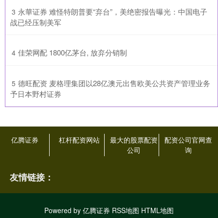
​永華证券 难怪特朗普要“弃台”，美绝密报告曝光：中国电子
3
战已经压制美军
​佳荣网配 1800亿茅台, 放弃分销制
4
​德旺配资 麦格理集团以28亿澳元出售欧美公共资产管理业务
5
予日本野村证券
亿腾证券
杠杆配资网站
最大的股票配资
配资公司官网查
公司
询
友情链接：
Powered by
亿腾证券
RSS地图
HTML地图