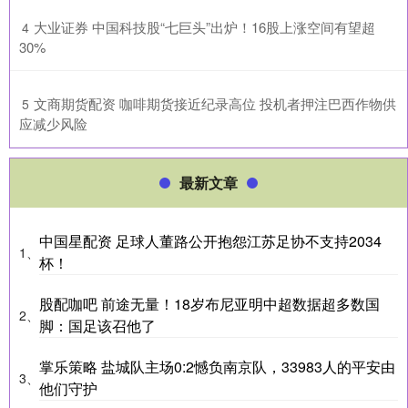
​大业证券 中国科技股“七巨头”出炉！16股上涨空间有望超
4
30%
​文商期货配资 咖啡期货接近纪录高位 投机者押注巴西作物供
5
应减少风险
最新文章
中国星配资 足球人董路公开抱怨江苏足协不支持2034
1、
杯！
股配咖吧 前途无量！18岁布尼亚明中超数据超多数国
2、
脚：国足该召他了
掌乐策略 盐城队主场0:2憾负南京队，33983人的平安由
3、
他们守护