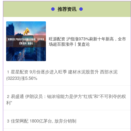
推荐资讯
旺源配资 沪指涨073%刷新十年新高，全市
场超百股涨停丨复盘论
​星星配资 9月份逐步进入旺季 建材水泥股普升 西部水泥
1
(02233)涨5.56%
​易盛通 伊朗议员：铀浓缩能力是伊方“红线”和“不可剥夺的权
2
利”
​佳荣网配 1800亿茅台, 放弃分销制
3