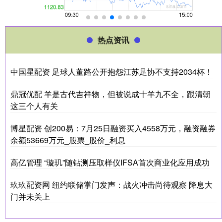
热点资讯
中国星配资 足球人董路公开抱怨江苏足协不支持2034杯！
鼎冠优配 羊是古代吉祥物，但被说成十羊九不全，跟清朝
这三个人有关
博星配资 创200易：7月25日融资买入4558万元，融资融券
余额53669万元_股票_股价_利息
高亿管理 “璇玑”随钻测压取样仪IFSA首次商业化应用成功
玖玖配资网 纽约联储掌门发声：战火冲击尚待观察 降息大
门并未关上