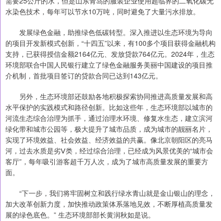
需要25公斤的水，但是山东青岛的服装企业使用超临界的二氧化碳无
水染色技术，每年可以节水10万吨，同时避免了大量污水排放。
发展绿色金融，助推绿色低碳转型。深入推进以生态环境为导向
的项目开发新模式创新，“十四五”以来，有100多个项目获得金融机构
支持，已获得授信金额2164亿元、发放贷款764亿元。2024年，生态
环境部联合中国人民银行建立了绿色金融服务美丽中国建设的项目推
介机制，首批项目签订的贷款合同已达到143亿元。
另外，生态环境部还鼓励各地积极探索协同推进高质量发展和高
水平保护的实践模式和路径创新。比如这些年，生态环境部以城市的
河流生态综合治理为抓手，通过治理水环境、修复水生态，建立滨河
绿化带和城市公园等，极大提升了城市品质，成为城市的靓丽名片，
实现了环境效益、社会效益、经济效益的共赢。像北京朝阳区的亮马
河，过去水质是劣Ⅴ类，经过综合治理，已经成为风景优美的“城市会
客厅”，每年吸引游客超千万人次，成为了城市高质量发展的重要方
面。
“下一步，我们将牢固树立和践行绿水青山就是金山银山的理念，
加大改革创新力度，加快推动政策体系落地见效，不断厚植高质量发
展的绿色底色。” 生态环境部部长黄润秋如是说。