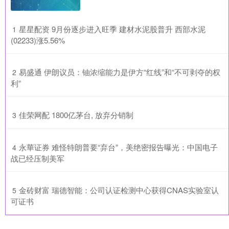
​星星配资 9月份逐步进入旺季 建材水泥股普升 西部水泥
1
(02233)涨5.56%
​易盛通 伊朗议员：铀浓缩能力是伊方“红线”和“不可剥夺的权
2
利”
​佳荣网配 1800亿茅台, 放弃分销制
3
​永華证券 难怪特朗普要“弃台”，美绝密报告曝光：中国电子
4
战已经压制美军
​金砖财富 瑞德智能：公司认证检测中心获得CNAS实验室认
5
可证书