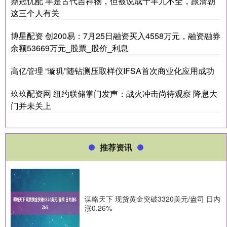
鼎冠优配 羊是古代吉祥物，但被说成十羊九不全，跟清朝
这三个人有关
博星配资 创200易：7月25日融资买入4558万元，融资融券
余额53669万元_股票_股价_利息
高亿管理 “璇玑”随钻测压取样仪IFSA首次商业化应用成功
玖玖配资网 纽约联储掌门发声：战火冲击尚待观察 降息大
门并未关上
推荐资讯
谋略天下 现货黄金突破3320美元/盎司 日内
涨0.26%