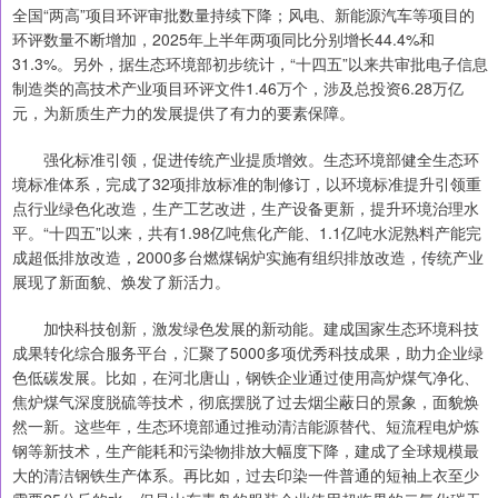
全国“两高”项目环评审批数量持续下降；风电、新能源汽车等项目的
环评数量不断增加，2025年上半年两项同比分别增长44.4%和
31.3%。另外，据生态环境部初步统计，“十四五”以来共审批电子信息
制造类的高技术产业项目环评文件1.46万个，涉及总投资6.28万亿
元，为新质生产力的发展提供了有力的要素保障。
强化标准引领，促进传统产业提质增效。生态环境部健全生态环
境标准体系，完成了32项排放标准的制修订，以环境标准提升引领重
点行业绿色化改造，生产工艺改进，生产设备更新，提升环境治理水
平。“十四五”以来，共有1.98亿吨焦化产能、1.1亿吨水泥熟料产能完
成超低排放改造，2000多台燃煤锅炉实施有组织排放改造，传统产业
展现了新面貌、焕发了新活力。
加快科技创新，激发绿色发展的新动能。建成国家生态环境科技
成果转化综合服务平台，汇聚了5000多项优秀科技成果，助力企业绿
色低碳发展。比如，在河北唐山，钢铁企业通过使用高炉煤气净化、
焦炉煤气深度脱硫等技术，彻底摆脱了过去烟尘蔽日的景象，面貌焕
然一新。这些年，生态环境部通过推动清洁能源替代、短流程电炉炼
钢等新技术，生产能耗和污染物排放大幅度下降，建成了全球规模最
大的清洁钢铁生产体系。再比如，过去印染一件普通的短袖上衣至少